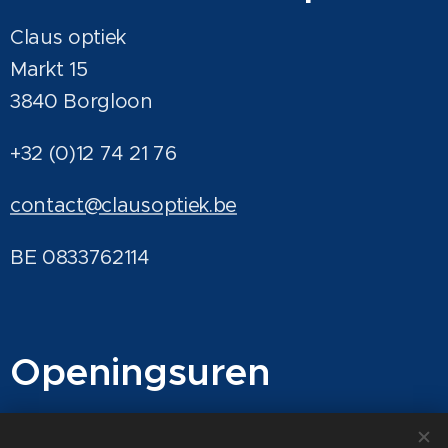
Claus optiek
Markt 15
3840 Borgloon
+32 (0)12 74 21 76
contact@clausoptiek.be
BE 0833762114
Ope
ningsu
ren
Di - vr: 09.30u. - 12.00u. 13.30u. - 18.00u.