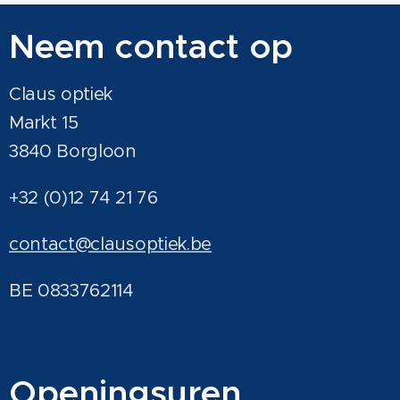
Neem contact op
Claus optiek
Markt 15
3840 Borgloon
+32 (0)12 74 21 76
contact@clausoptiek.be
BE 0833762114
Ope
ningsu
ren