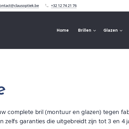
ontact@clausoptiek.be
+32 12 74 21 76
Home
Brillen
Glazen
e
uw complete bril (montuur en glazen) tegen fa
elfs garanties die uitgebreidt zijn tot 3 en 4 j