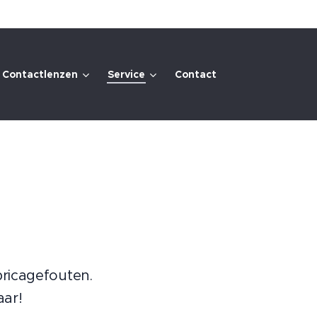
Contactlenzen
Service
Contact
bricagefouten.
aar!