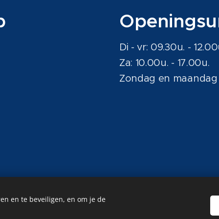
p
Ope
ningsu
Di - vr: 09.30u. - 12.00
Za: 10.00u. - 17.00u.
Zondag en maandag 
en en te beveiligen, en om je de
contact@clausoptiek.be
Cookies