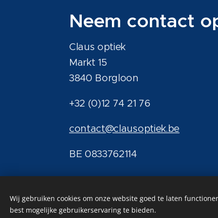
Neem contact o
Claus optiek
Markt 15
3840 Borgloon
+32 (0)12 74 21 76
contact@clausoptiek.be
BE 0833762114
Wij gebruiken cookies om onze website goed te laten functioner
best mogelijke gebruikerservaring te bieden.