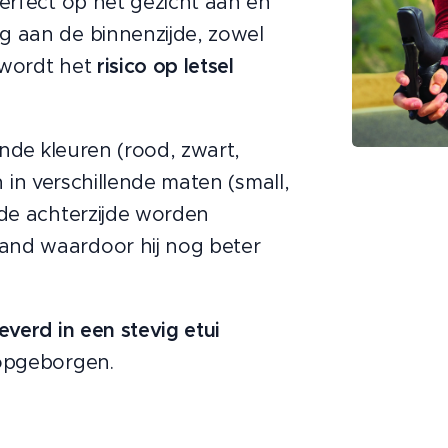
perfect op het gezicht aan en
g aan de binnenzijde, zowel
 wordt het
risico op letsel
ende kleuren (rood, zwart,
 en in verschillende maten (small,
 de achterzijde worden
and waardoor hij nog beter
everd in een stevig etui
 opgeborgen.