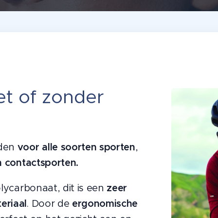
et of zonder
rden
voor alle soorten sporten
,
n contactsporten.
olycarbonaat, dit is een
zeer
eriaal
. Door de
ergonomische