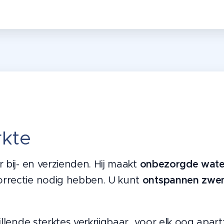
rkte
r bij- en verzienden. Hij maakt
onbezorgde wate
orrectie nodig hebben. U kunt
ontspannen zw
illende sterktes verkrijgbaar, voor elk oog apart