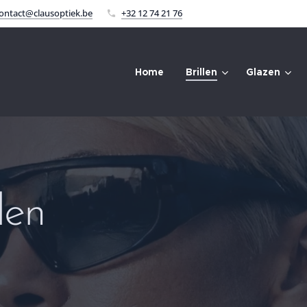
ontact@clausoptiek.be
+32 12 74 21 76
Home
Brillen
Glazen
len