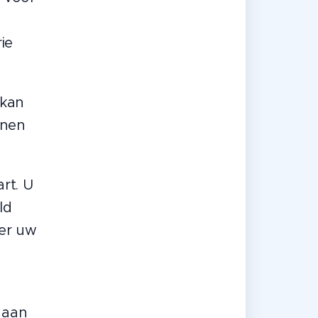
ie
 kan
enen
rt. U
ld
eer uw
, aan