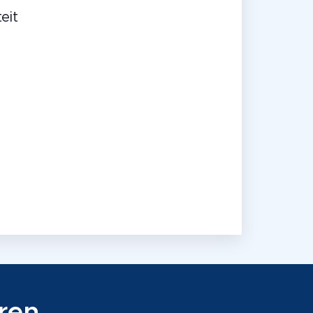
eit
ren