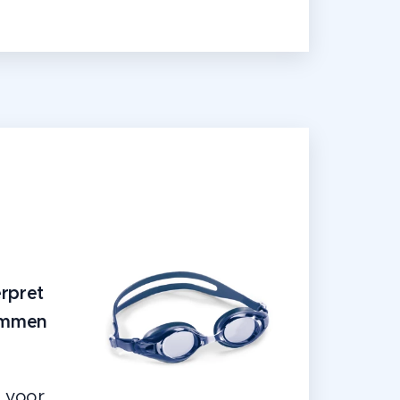
rpret
emmen
: voor