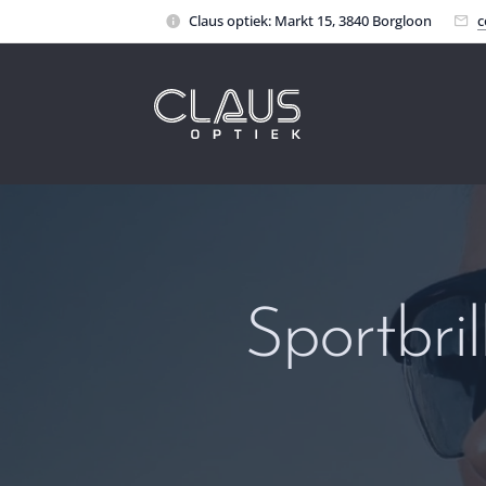
Claus optiek: Markt 15, 3840 Borgloon
c
Sportbril